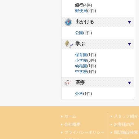
銀行
(4件)
郵便局
(2件)
出かける
公園
(2件)
学ぶ
保育園
(1件)
小学校
(3件)
幼稚園
(1件)
中学校
(1件)
医療
外科
(1件)
ホーム
スタッフ紹介
会社概要
お客様の声
プライバシーポリシー
周辺施設検索