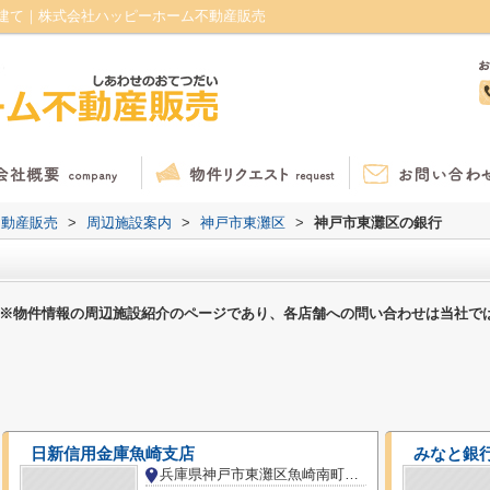
建て｜株式会社ハッピーホーム不動産販売
不動産販売
>
周辺施設案内
>
神戸市東灘区
>
神戸市東灘区の銀行
※物件情報の周辺施設紹介のページであり、各店舗への問い合わせは当社で
日新信用金庫魚崎支店
みなと銀
兵庫県神戸市東灘区魚崎南町７丁目