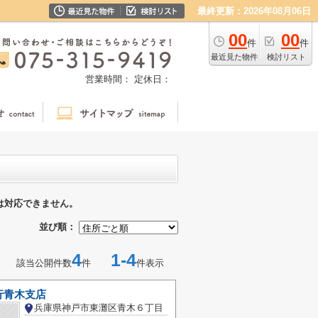
最終更新：2026年08月06日
00
00
件
件
最近見た物件
検討リスト
営業時間：
定休日：
は対応できません。
並び順：
4
1-4
該当公開件数
件
件表示
行青木支店
兵庫県神戸市東灘区青木６丁目