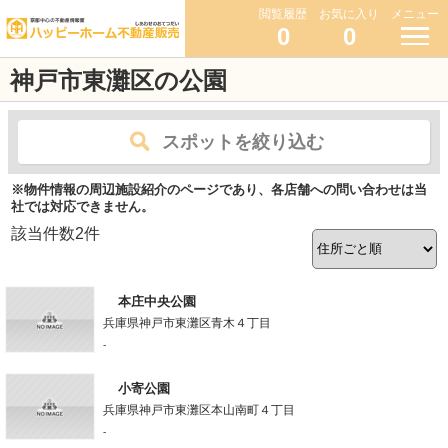
閲覧履歴
お気に入り
メニュー
0
0
神戸市東灘区の公園
スポットを絞り込む
※物件情報の周辺施設紹介のページであり、各店舗への問い合わせは当
社では対応できません。
該当件数
2
件
本庄中央公園
兵庫県神戸市東灘区青木４丁目
-
小寄公園
兵庫県神戸市東灘区本山南町４丁目
-