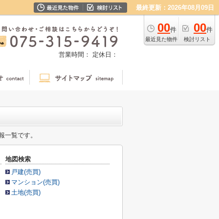
最終更新：2026年08月09日
00
00
件
件
最近見た物件
検討リスト
営業時間：
定休日：
報一覧です。
地図検索
戸建(売買)
マンション(売買)
土地(売買)