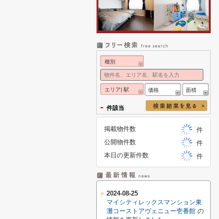
種別
エリア| 駅
価格
面積
-
件該当
掲載物件数
件
公開物件数
件
本日の更新件数
件
2024-08-25
マイシティレックスマンション東
灘コーストアヴェニュー壱番館
の