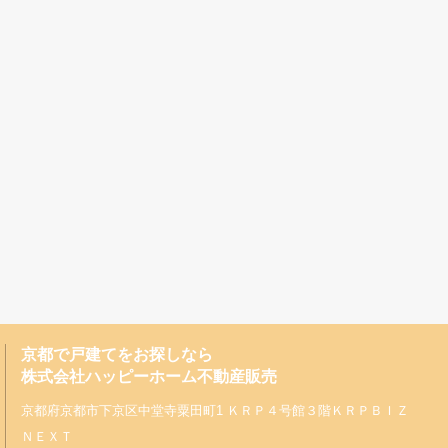
京都で戸建てをお探しなら
株式会社ハッピーホーム不動産販売
京都府京都市下京区中堂寺粟田町1 ＫＲＰ４号館３階ＫＲＰＢＩＺ
ＮＥＸＴ