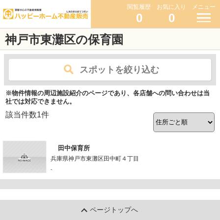
閲覧履歴
お気に入り
メニュー
0
0
神戸市東灘区の保育園
スポットを絞り込む
※物件情報の周辺施設紹介のページであり、各店舗への問い合わせは当
社では対応できません。
該当件数
1
件
田中保育所
兵庫県神戸市東灘区田中町４丁目
-
ページトップへ