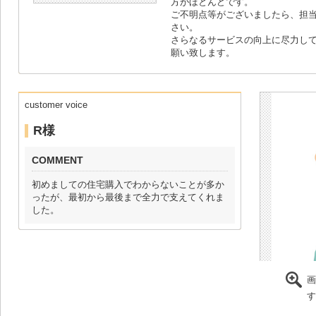
方がほとんどです。
ご不明点等がございましたら、担
さい。
さらなるサービスの向上に尽力し
願い致します。
customer voice
R様
COMMENT
初めましての住宅購入でわからないことが多か
ったが、最初から最後まで全力で支えてくれま
した。
画
す