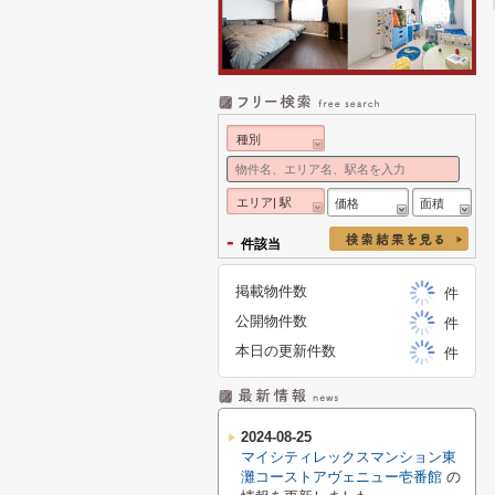
種別
エリア| 駅
価格
面積
-
件該当
掲載物件数
件
公開物件数
件
本日の更新件数
件
2024-08-25
マイシティレックスマンション東
灘コーストアヴェニュー壱番館
の