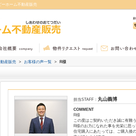
ピーホーム不動産販売
不動産販売
>
お客様の声一覧
>
R様
丸山義博
担当STAFF：
COMMENT
R様
この度はご契約いただき誠に有難
R様のお力になれた事を光栄に思っ
住宅購入にあたっては、ご購入後