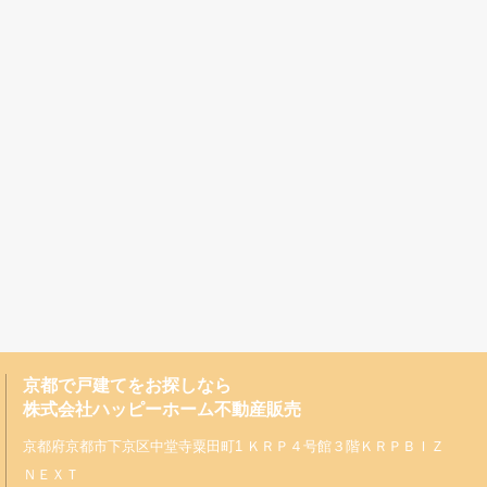
京都で戸建てをお探しなら
株式会社ハッピーホーム不動産販売
京都府京都市下京区中堂寺粟田町1 ＫＲＰ４号館３階ＫＲＰＢＩＺ
ＮＥＸＴ