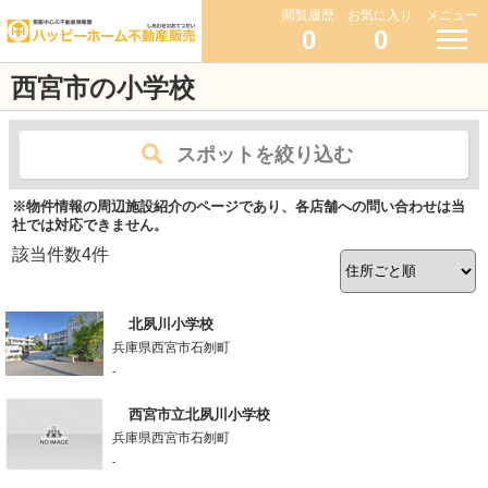
閲覧履歴
お気に入り
メニュー
0
0
西宮市の小学校
スポットを絞り込む
※物件情報の周辺施設紹介のページであり、各店舗への問い合わせは当
社では対応できません。
該当件数
4
件
北夙川小学校
兵庫県西宮市石刎町
-
西宮市立北夙川小学校
兵庫県西宮市石刎町
-