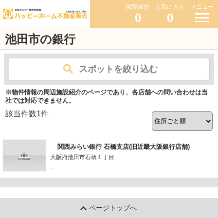
閲覧履歴
お気に入り
メニュー
0
0
池田市の銀行
スポットを絞り込む
※物件情報の周辺施設紹介のページであり、各店舗への問い合わせは当
社では対応できません。
該当件数
1
件
関西みらい銀行 石橋支店(旧近畿大阪銀行店舗)
大阪府池田市石橋１丁目
-
ページトップへ