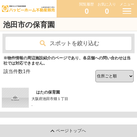
閲覧履歴
お気に入り
メニュー
0
0
池田市の保育園
スポットを絞り込む
※物件情報の周辺施設紹介のページであり、各店舗への問い合わせは当
社では対応できません。
該当件数
1
件
はたの保育園
大阪府池田市畑１丁目
-
ページトップへ