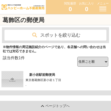
閲覧履歴
お気に入り
メニュー
0
0
葛飾区の郵便局
スポットを絞り込む
※物件情報の周辺施設紹介のページであり、各店舗への問い合わせは当
社では対応できません。
該当件数
1
件
新小岩駅前郵便局
東京都葛飾区新小岩１丁目
-
ページトップへ