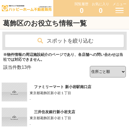
閲覧履歴
お気に入り
メニュー
0
0
葛飾区のお役立ち情報一覧
スポットを絞り込む
※物件情報の周辺施設紹介のページであり、各店舗への問い合わせは当
社では対応できません。
該当件数
13
件
ファミリーマート 新小岩駅南口店
東京都葛飾区新小岩１丁目
-
三井住友銀行新小岩支店
東京都葛飾区新小岩１丁目
-