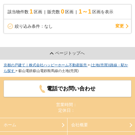
1
0
1～1
該当物件数
区画
販売数
区画
区画を表示
変更
絞り込み条件：
なし
ページトップへ
京都の戸建て｜株式会社ハッピーホーム不動産販売
>
(土地(売買))路線・駅か
ら探す
>
叡山電鉄叡山電鉄鞍馬線の土地(売買)
電話でお問い合わせ
営業時間：
定休日：
ホーム
会社概要