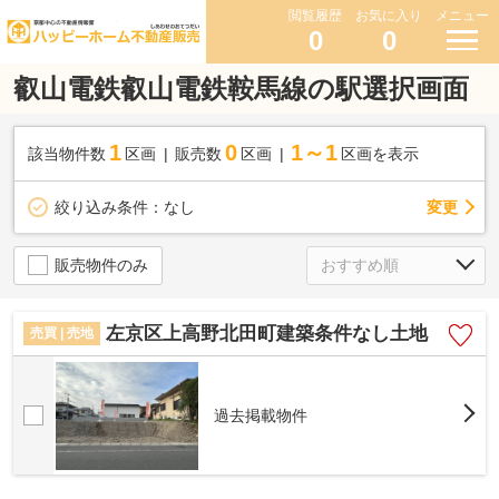
閲覧履歴
お気に入り
メニュー
0
0
叡山電鉄叡山電鉄鞍馬線の駅選択画面
1
0
1～1
該当物件数
区画
販売数
区画
区画を表示
変更
絞り込み条件：
なし
販売物件のみ
左京区上高野北田町建築条件なし土地
売買 | 売地
過去掲載物件