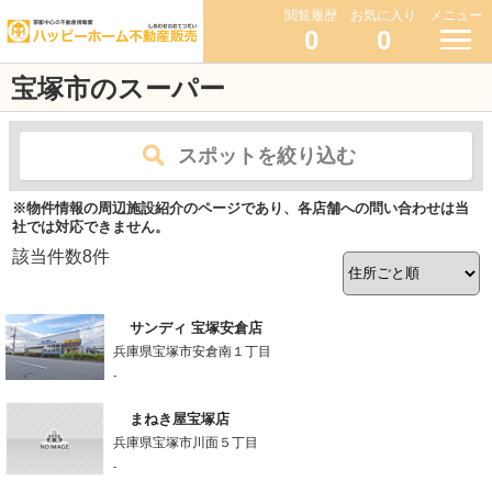
閲覧履歴
お気に入り
メニュー
0
0
宝塚市のスーパー
スポットを絞り込む
※物件情報の周辺施設紹介のページであり、各店舗への問い合わせは当
社では対応できません。
該当件数
8
件
サンディ 宝塚安倉店
兵庫県宝塚市安倉南１丁目
-
まねき屋宝塚店
兵庫県宝塚市川面５丁目
-