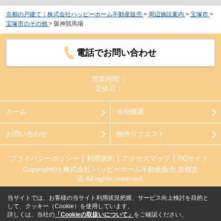
京都の戸建て｜株式会社ハッピーホーム不動産販売
>
周辺施設案内
>
宝塚市
>
宝塚市のその他
>
阪神競馬場
電話でお問い合わせ
営業時間：
定休日：
ホーム
会社概要
お問い合わせ
物件リクエスト
プライバシーポリシー
利用規約
アクセスマップ
PCサイト
Copyright(c) 株式会社 ハッピーホーム不動産販売 京都支
店 All rights reserved.
当サイトでは、お客様の当サイト利用状況把握、サービス向上検討を目的と
して、クッキー（Cookie）を使用しています。
詳しくは、当社の
「Cookieの取扱いについて」
をご確認ください。