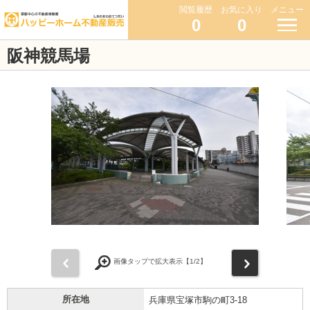
閲覧履歴
お気に入り
メニュー
0
0
阪神競馬場
前
次
画像タップで拡大表示【
1
/2】
所在地
兵庫県宝塚市駒の町3-18