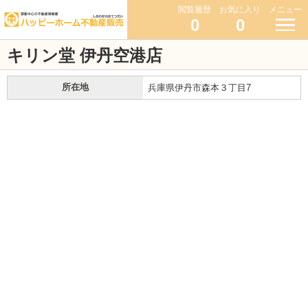
閲覧履歴
お気に入り
メニュー
0
0
キリン堂 伊丹空港店
所在地
兵庫県伊丹市森本３丁目7