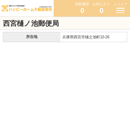
閲覧履歴
お気に入り
メニュー
0
0
西宮樋ノ池郵便局
所在地
兵庫県西宮市樋之池町10-26