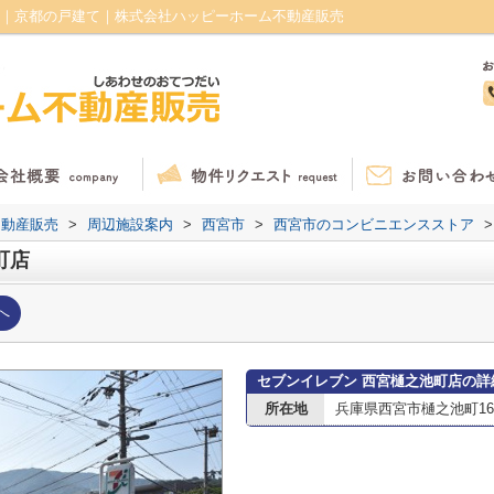
ジ｜京都の戸建て｜株式会社ハッピーホーム不動産販売
不動産販売
>
周辺施設案内
>
西宮市
>
西宮市のコンビニエンスストア
>
町店
へ
セブンイレブン 西宮樋之池町店の詳
所在地
兵庫県西宮市樋之池町16-