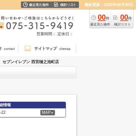
最終更新：2026年08月08日
00
00
件
件
最近見た物件
検討リスト
営業時間：
定休日：
セブンイレブン 西宮樋之池町店
細情報
22
MAP
▼