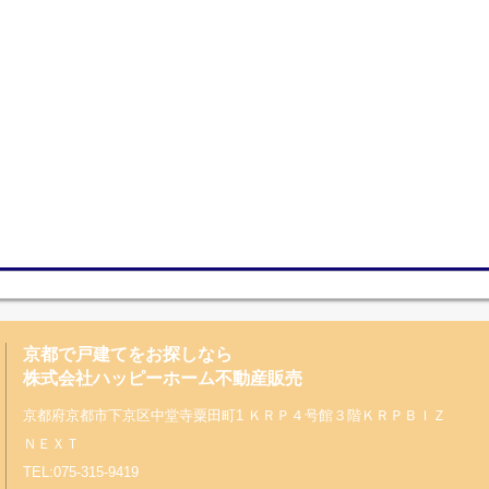
京都で戸建てをお探しなら
株式会社ハッピーホーム不動産販売
京都府京都市下京区中堂寺粟田町1 ＫＲＰ４号館３階ＫＲＰＢＩＺ
ＮＥＸＴ
TEL:075-315-9419