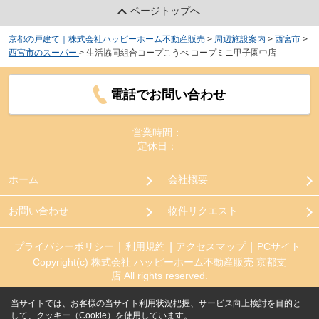
ページトップへ
京都の戸建て｜株式会社ハッピーホーム不動産販売
>
周辺施設案内
>
西宮市
>
西宮市のスーパー
>
生活協同組合コープこうべ コープミニ甲子園中店
電話でお問い合わせ
営業時間：
定休日：
ホーム
会社概要
お問い合わせ
物件リクエスト
プライバシーポリシー
利用規約
アクセスマップ
PCサイト
Copyright(c) 株式会社 ハッピーホーム不動産販売 京都支
店 All rights reserved.
当サイトでは、お客様の当サイト利用状況把握、サービス向上検討を目的と
して、クッキー（Cookie）を使用しています。