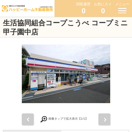
閲覧履歴
お気に入り
メニュー
0
0
生活協同組合コープこうべ コープミニ
甲子園中店
前
次
画像タップで拡大表示【
1
/1】