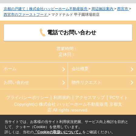
京都の戸建て｜株式会社ハッピーホーム不動産販売
>
周辺施設案内
>
西宮市
>
西宮市のファーストフード
>
マクドナルド 甲子園球場前店
電話でお問い合わせ
営業時間：
定休日：
ホーム
会社概要
お問い合わせ
物件リクエスト
プライバシーポリシー
利用規約
アクセスマップ
PCサイト
Copyright(c) 株式会社 ハッピーホーム不動産販売 京都支
店 All rights reserved.
当サイトでは、お客様の当サイト利用状況把握、サービス向上検討を目的と
して、クッキー（Cookie）を使用しています。
詳しくは、当社の
「Cookieの取扱いについて」
をご確認ください。