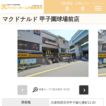
閲覧履歴
お気に入り
メニュー
0
0
マクドナルド 甲子園球場前店
前
次
画像タップで拡大表示【
1
/3】
所在地
兵庫県西宮市甲子園七番町11-20