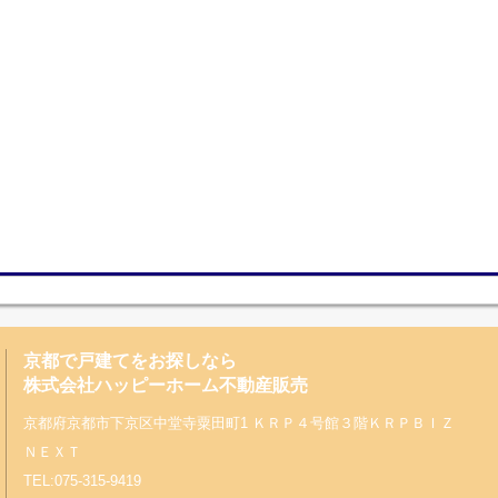
京都で戸建てをお探しなら
株式会社ハッピーホーム不動産販売
京都府京都市下京区中堂寺粟田町1 ＫＲＰ４号館３階ＫＲＰＢＩＺ
ＮＥＸＴ
TEL:075-315-9419