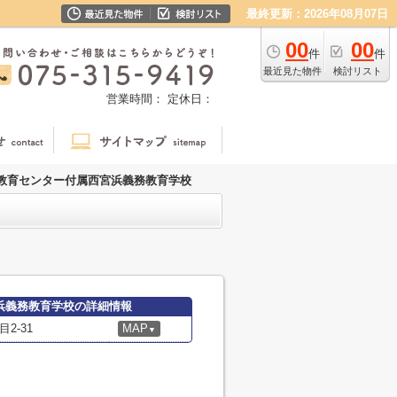
最終更新：2026年08月07日
00
00
件
件
最近見た物件
検討リスト
営業時間：
定休日：
教育センター付属西宮浜義務教育学校
浜義務教育学校の詳細情報
2-31
MAP
▼