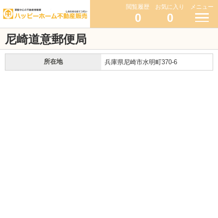
閲覧履歴
お気に入り
メニュー
0
0
尼崎道意郵便局
所在地
兵庫県尼崎市水明町370-6