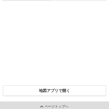
地図アプリで開く
ページトップへ