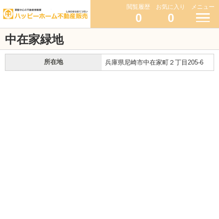
閲覧履歴
お気に入り
メニュー
0
0
中在家緑地
所在地
兵庫県尼崎市中在家町２丁目205-6