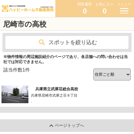
閲覧履歴
お気に入り
メニュー
0
0
尼崎市の高校
スポットを絞り込む
※物件情報の周辺施設紹介のページであり、各店舗への問い合わせは当
社では対応できません。
該当件数
1
件
兵庫県立武庫荘総合高校
兵庫県尼崎市武庫之荘８丁目
-
ページトップへ