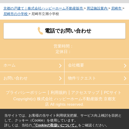
京都の戸建て｜株式会社ハッピーホーム不動産販売
>
周辺施設案内
>
尼崎市
>
尼崎市の小学校
>
尼崎市立潮小学校
電話でお問い合わせ
営業時間：
定休日：
ホーム
会社概要
お問い合わせ
物件リクエスト
プライバシーポリシー
利用規約
アクセスマップ
PCサイト
Copyright(c) 株式会社 ハッピーホーム不動産販売 京都支
店 All rights reserved.
当サイトでは、お客様の当サイト利用状況把握、サービス向上検討を目的と
して、クッキー（Cookie）を使用しています。
詳しくは、当社の
「Cookieの取扱いについて」
をご確認ください。