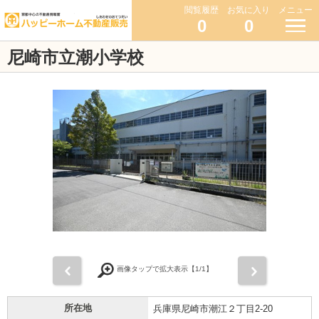
閲覧履歴
お気に入り
メニュー
0
0
尼崎市立潮小学校
前
次
画像タップで拡大表示【
1
/1】
所在地
兵庫県尼崎市潮江２丁目2-20