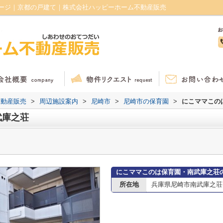
ージ｜京都の戸建て｜株式会社ハッピーホーム不動産販売
不動産販売
>
周辺施設案内
>
尼崎市
>
尼崎市の保育園
>
にこママこの
武庫之荘
にこママこのは保育園・南武庫之荘
所在地
兵庫県尼崎市南武庫之荘５