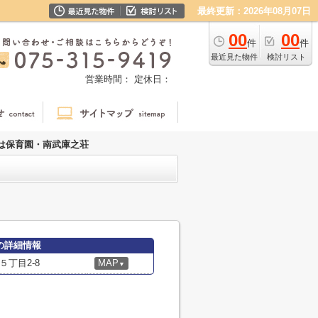
最終更新：2026年08月07日
00
00
件
件
最近見た物件
検討リスト
営業時間：
定休日：
は保育園・南武庫之荘
の詳細情報
丁目2-8
MAP
▼