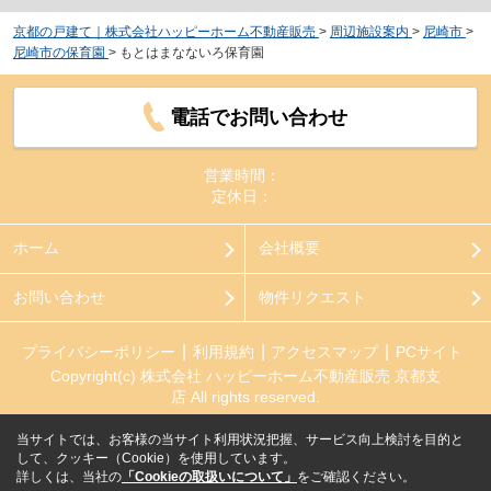
京都の戸建て｜株式会社ハッピーホーム不動産販売
>
周辺施設案内
>
尼崎市
>
尼崎市の保育園
>
もとはまなないろ保育園
電話でお問い合わせ
営業時間：
定休日：
ホーム
会社概要
お問い合わせ
物件リクエスト
プライバシーポリシー
利用規約
アクセスマップ
PCサイト
Copyright(c) 株式会社 ハッピーホーム不動産販売 京都支
店 All rights reserved.
当サイトでは、お客様の当サイト利用状況把握、サービス向上検討を目的と
して、クッキー（Cookie）を使用しています。
詳しくは、当社の
「Cookieの取扱いについて」
をご確認ください。