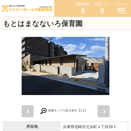
閲覧履歴
お気に入り
メニュー
0
0
もとはまなないろ保育園
前
次
画像タップで拡大表示【
1
/1】
所在地
兵庫県尼崎市元浜町４丁目59-1