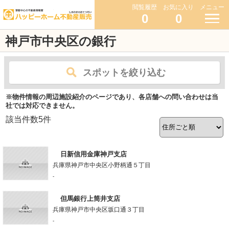
閲覧履歴
お気に入り
メニュー
0
0
神戸市中央区の銀行
スポットを絞り込む
※物件情報の周辺施設紹介のページであり、各店舗への問い合わせは当
社では対応できません。
該当件数
5
件
日新信用金庫神戸支店
兵庫県神戸市中央区小野柄通５丁目
-
但馬銀行上筒井支店
兵庫県神戸市中央区坂口通３丁目
-