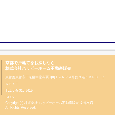
京都で戸建てをお探しなら
株式会社ハッピーホーム不動産販売
京都府京都市下京区中堂寺粟田町1 ＫＲＰ４号館３階ＫＲＰＢＩＺ
ＮＥＸＴ
TEL:075-315-9419
FAX:-
Copyright(c) 株式会社 ハッピーホーム不動産販売 京都支店
All Rights Reserved.