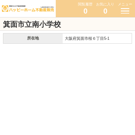
閲覧履歴
お気に入り
メニュー
0
0
箕面市立南小学校
所在地
大阪府箕面市桜６丁目5-1