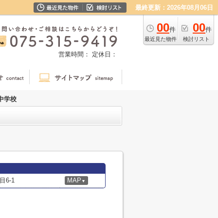
最終更新：2026年08月06日
00
00
件
件
最近見た物件
検討リスト
営業時間：
定休日：
中学校
6-1
MAP
▼