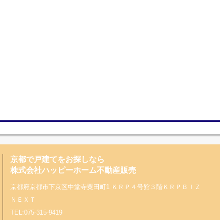
京都で戸建てをお探しなら
株式会社ハッピーホーム不動産販売
京都府京都市下京区中堂寺粟田町1 ＫＲＰ４号館３階ＫＲＰＢＩＺ
ＮＥＸＴ
TEL:075-315-9419