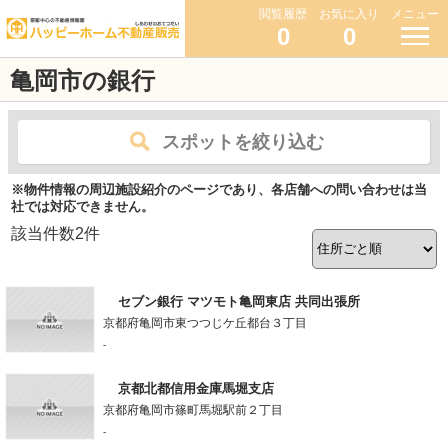
閲覧履歴
お気に入り
メニュー
0
0
亀岡市の銀行
スポットを絞り込む
※物件情報の周辺施設紹介のページであり、各店舗への問い合わせは当
社では対応できません。
該当件数
2
件
セブン銀行 マツモト亀岡東店 共同出張所
京都府亀岡市東つつじケ丘都台３丁目
-
京都北都信用金庫馬堀支店
京都府亀岡市篠町馬堀駅前２丁目
-