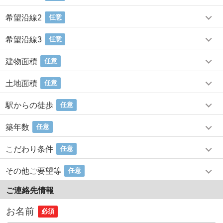
希望沿線2
任意
希望沿線3
任意
建物面積
任意
土地面積
任意
駅からの徒歩
任意
築年数
任意
こだわり条件
任意
その他ご要望等
任意
ご連絡先情報
お名前
必須