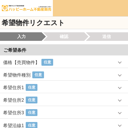
希望物件リクエスト
入力
確認
送信
ご希望条件
価格【売買物件】
任意
希望物件種別
任意
希望住所1
任意
希望住所2
任意
希望住所3
任意
希望沿線1
任意